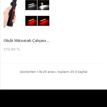
Güçlü Mıknatıslı Çalışma Lambası Watton Wt-295
572,40 TL
Gösterilen: 1 ile 25 arası, toplam: 25 (1 Sayfa)