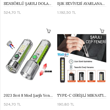
SENSÖRLÜ ŞARJLI DOLAP LAMBASI WATTON WT-288
IŞIK SEVİYESİ AYARLANABİLİR ÇALIŞMA LAMBASI WATTON WT-285
524,70 TL
1.192,50 TL
2023 Seri 8 Mod Şarjlı Yeni Nesil El Feneri Watton Wt-609
TYPE-C GİRİŞLİ MIKNATISLI ŞARJLI CEP FENERİ WATTON WT-333
524,70 TL
190,80 TL