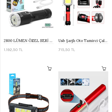
2800 LÜMEN ÖZEL SERİ YEŞİL LAZER ÖZELLİKLİ MIKNATISLI WATTON WT-735
Usb Şarjlı Oto Tamirci Çalışma Lambası Watton Wt-733
1.192,50 TL
715,50 TL