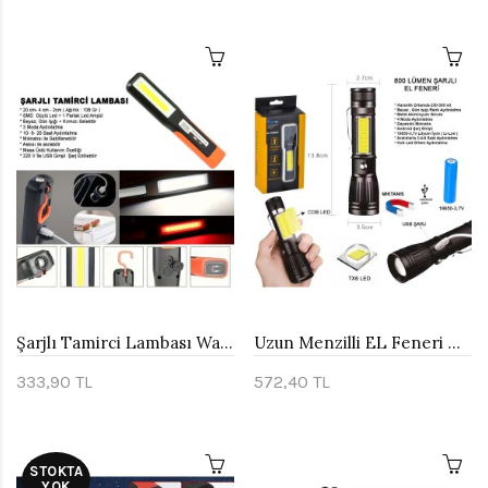
Şarjlı Tamirci Lambası Watton Wt-297
Uzun Menzilli EL Feneri Mıknatıslı Watton Wt-602
333,90 TL
572,40 TL
STOKTA
YOK