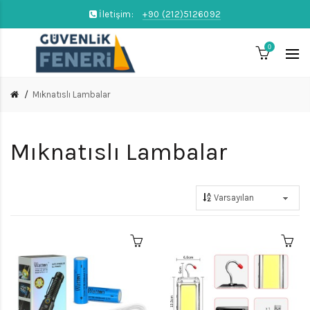
İletişim:
+90 (212)5126092
0
Mıknatıslı Lambalar
Mıknatıslı Lambalar