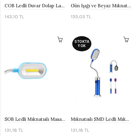
COB Ledli Duvar Dolap Lambası Wt-382
Gün Işığı ve Beyaz Mıknatıslı Pilli Lamba Wt-324
143,10 TL
155,03 TL
STOKTA
YOK
SOB Ledli Mıknatıslı Masa Lambası Watton Wt-320
Mıknatıslı SMD Ledli Mıknatıslı Lamba Watton Wt-312
131,18 TL
131,18 TL