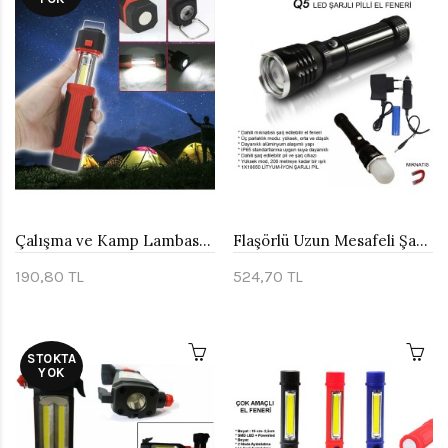
Çalışma ve Kamp Lambası Watton Wt-292
Flaşörlü Uzun Mesafeli Şarjlı Pilli Mıknatıslı EL Feneri Watton Wt-282
190,80 TL
524,70 TL
STOKTA
YOK