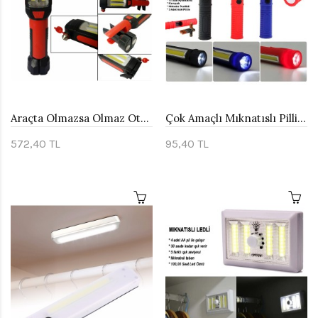
Araçta Olmazsa Olmaz Oto Lambası Watton Wt-296
Çok Amaçlı Mıknatıslı Pilli EL Feneri Watton Wt-1905
572,40 TL
95,40 TL