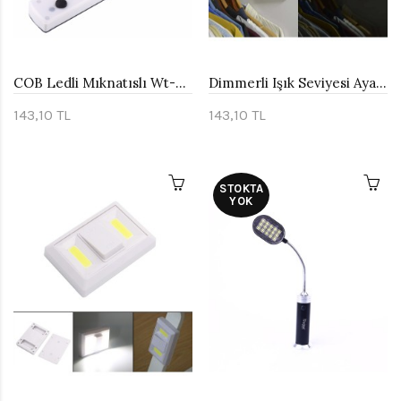
COB Ledli Mıknatıslı Wt-063
Dimmerli Işık Seviyesi Ayarlanabilir Ledli Lamba Watton Wt-383
143,10 TL
143,10 TL
STOKTA
YOK