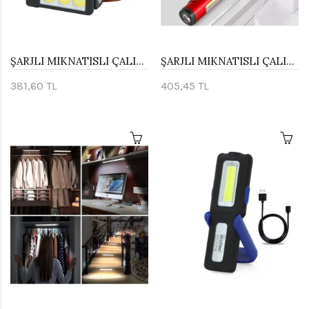
ŞARJLI MIKNATISLI ÇALIŞMA LAMBASI KAFA IŞIĞI WATTON WT-706
ŞARJLI MIKNATISLI ÇALIŞMA LAMBASI CEP FENERİ WATTON WT-307-S
381,60 TL
405,45 TL