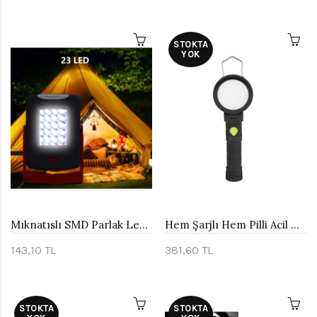
STOKTA
YOK
Mıknatıslı SMD Parlak Led Lamba Watton Wt-311
Hem Şarjlı Hem Pilli Acil Durum Oto Lambası Wt-299
143,10 TL
381,60 TL
STOKTA
STOKTA