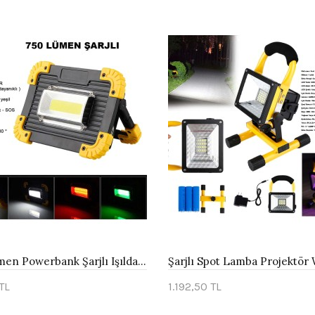
750 Lümen Powerbank Şarjlı Işıldak Watton Wt-330
TL
1.192,50 TL
te Ekle
Sepete Ekle