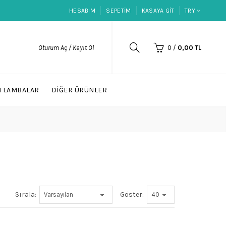
HESABIM
SEPETIM
KASAYA GIT
TRY
Oturum Aç / Kayıt Ol
0
/
0,00 TL
I LAMBALAR
DIĞER ÜRÜNLER
Sırala:
Göster: