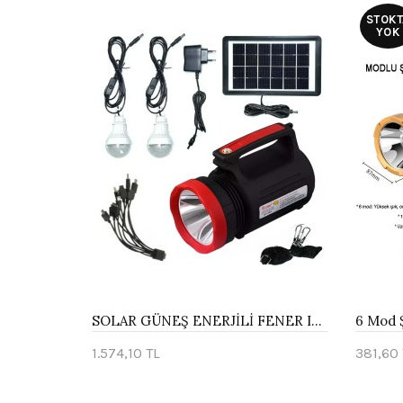
STOKT
YOK
SOLAR GÜNEŞ ENERJİLİ FENER IŞILDAK LED AMPÜL WATTON WT-315
1.574,10 TL
381,60 
Sepete Ekle
Stok