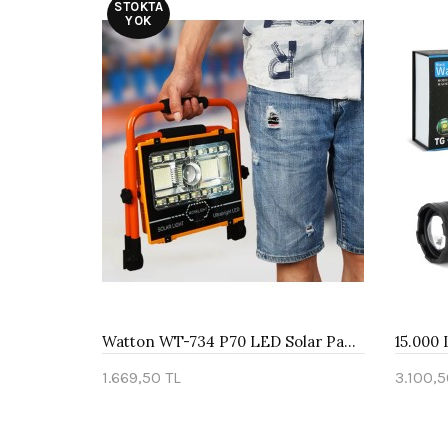
STOKTA
YOK
Watton WT-734 P70 LED Solar Panel Şarjlı Taşınabilir Projektör (176 SMD + Yan LED)
1.669,50 TL
3.100,5
Stokta Yok
Sepe