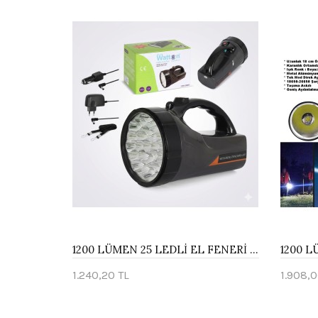
1200 LÜMEN 25 LEDLİ EL FENERİ WATTON WT-239
1.240,20 TL
1.908,0
Sepete Ekle
Sepe