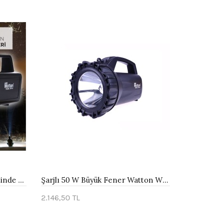
Güvenlik Feneri 30 W Kuvvetinde Wt-401
Şarjlı 50 W Büyük Fener Watton Wt-400
2.146,50 TL
Sepete Ekle