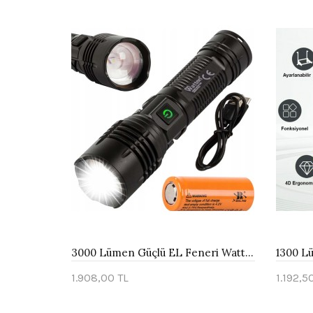
3000 Lümen Güçlü EL Feneri Watton Wt-600
1.908,00 TL
1.192,5
Sepete Ekle
Sepe