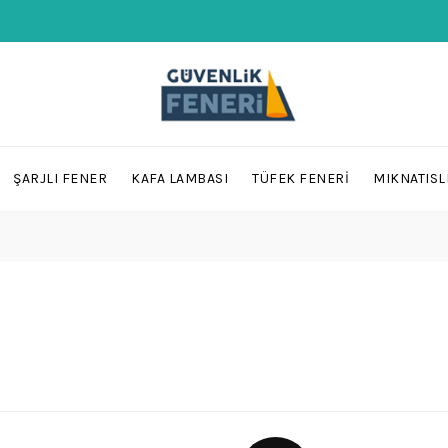
ŞARJLI FENER
KAFA LAMBASI
TÜFEK FENERI
MIKNATISL