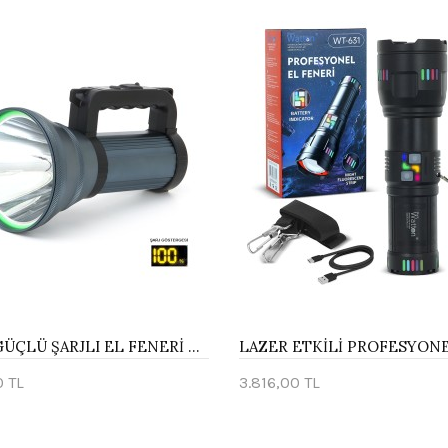
200W GÜÇLÜ ŞARJLI EL FENERİ PROJEKTÖR WATTON WT-411
0 TL
3.816,00 TL
te Ekle
Sepete Ekle