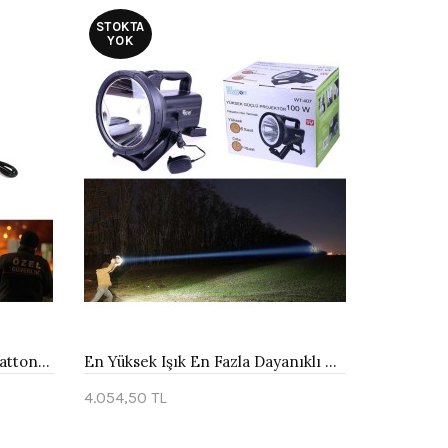
STOKTA
YOK
Şarjlı Güvenlik Avcı Feneri Watton Wt-240
En Yüksek Işık En Fazla Dayanıklı Büyük Fener Wt-407
4.054,50 TL
Stokta Yok