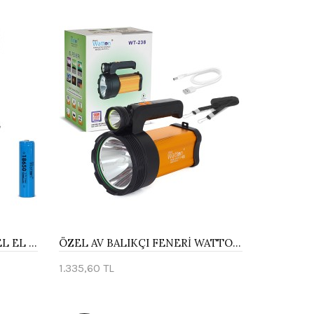
LAZER ETKİLİ PROFESYONEL EL FENERİ WATTON WT-631- 30,000 LÜMEN
ÖZEL AV BALIKÇI FENERİ WATTON WT-238
1.335,60 TL
Sepete Ekle