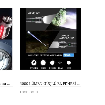
Güçlü Şarjlı Fener Masa Lambası Watton Wt-603
3000 LÜMEN GÜÇLÜ EL FENERİ WATTON WT-604
1.908,00 TL
Sepete Ekle