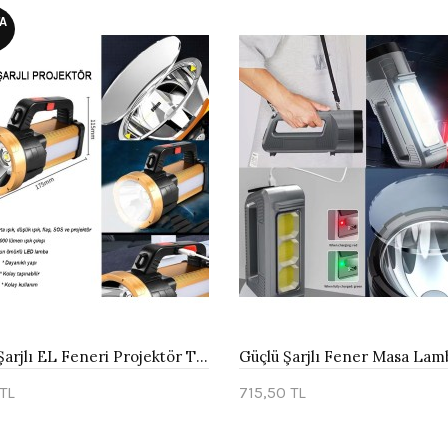
A
6 Mod Şarjlı EL Feneri Projektör Tipi Watton Wt-615
TL
715,50 TL
ta Yok
Sepete Ekle