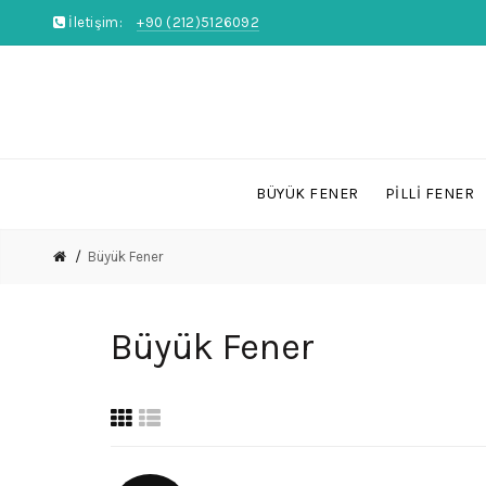
İletişim:
+90 (212)5126092
BÜYÜK FENER
PILLI FENER
Büyük Fener
Büyük Fener