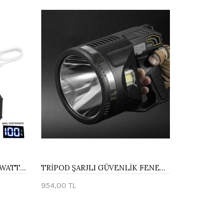
LED ŞARJLI EL FENERİ 25W WATTON WT-417
TRİPOD ŞARJLI GÜVENLİK FENERİ WATTON WT-416
954,00 TL
Sepete Ekle