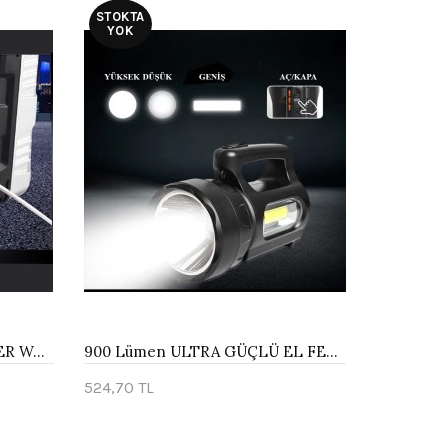
STOKTA
YOK
SOLAR PANELLİ LEDLİ FENER WATTON WT-614
900 Lümen ULTRA GÜÇLÜ EL FENERİ WATTON WT-613
524,70 TL
Stokta Yok