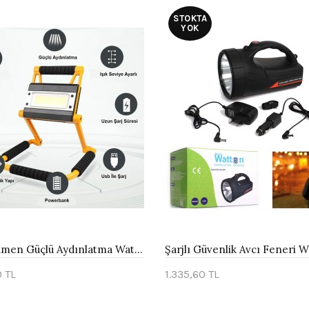
STOKTA
YOK
1300 Lümen Güçlü Aydınlatma Watton Wt-328
0 TL
1.335,60 TL
te Ekle
Stokta Yok