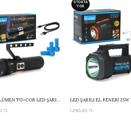
STOKTA
YOK
15.000 LÜMEN TG+COB LED ŞARJLI EL FENERİ WATTON WT-703
0 TL
1.240,20 TL
te Ekle
Stokta Yok