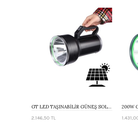
GT LED TAŞINABİLİR GÜNEŞ SOLAR LEDLİ FENER WATTON WT-415
2.146,50 TL
1.431,0
Sepete Ekle
Sepe