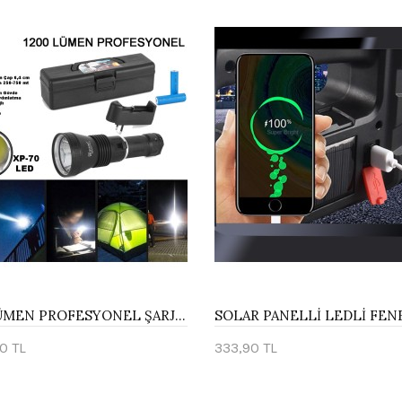
1200 LÜMEN PROFESYONEL ŞARJLI EL FENERİ WATTON WT-655
0 TL
333,90 TL
te Ekle
Sepete Ekle