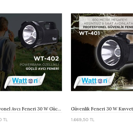
Profesyonel Avcı Feneri 30 W Gücünde Wt-402
0 TL
1.669,50 TL
te Ekle
Sepete Ekle