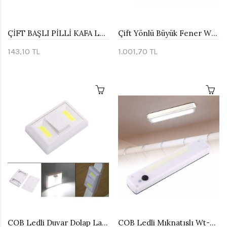
ÇİFT BAŞLI PİLLİ KAFA LAMBASI WATTON WT-059
Çift Yönlü Büyük Fener Wt-350
143,10 TL
1.001,70 TL
COB Ledli Duvar Dolap Lambası Wt-382
COB Ledli Mıknatıslı Wt-063