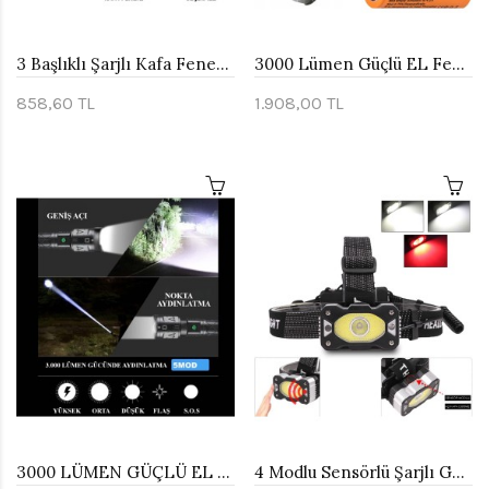
3 Başlıklı Şarjlı Kafa Feneri Watton Wt-256
3000 Lümen Güçlü EL Feneri Watton Wt-600
858,60 TL
1.908,00 TL
3000 LÜMEN GÜÇLÜ EL FENERİ WATTON WT-604
4 Modlu Sensörlü Şarjlı Güçlü Kafa Lambası Watton Wt-248