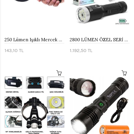
250 Lümen Işıklı Mercek Büyüteç Watton Wt-374
2800 LÜMEN ÖZEL SERİ YEŞİL LAZER ÖZELLİKLİ MIKNATISLI WATTON WT-735
143,10 TL
1.192,50 TL