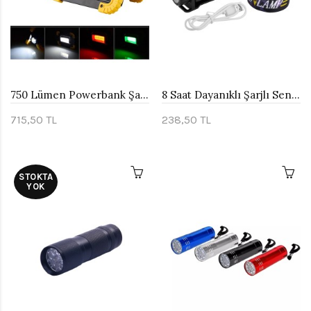
750 Lümen Powerbank Şarjlı Işıldak Watton Wt-330
8 Saat Dayanıklı Şarjlı Sensörlü Mıknatıslı Kafa Lambası Watton Wt-055
715,50 TL
238,50 TL
STOKTA
YOK