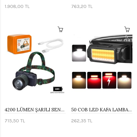
1.908,00 TL
763,20 TL
4200 LÜMEN ŞARJLI SENSÖRLÜ GÖSTERGELİ KAFA LAMBASI WATTON WT-719
50 COB LED KAFA LAMBASI WATTON WT-650
715,50 TL
262,35 TL