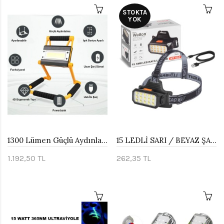
STOKTA
YOK
1300 Lümen Güçlü Aydınlatma Watton Wt-328
15 LEDLİ SARI / BEYAZ ŞARJLI KAFA LAMBASI WATTON WT-652
1.192,50 TL
262,35 TL