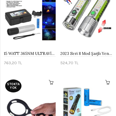
15 WATT 365NM ULTRAVİYOLE SAHTE PARA IŞIĞI WATTON WT-305
2023 Seri 8 Mod Şarjlı Yeni Nesil El Feneri Watton Wt-609
763,20 TL
524,70 TL
STOKTA
YOK