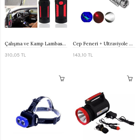
Çalışma ve Kamp Lambası Watton Wt-290
Cep Feneri + Ultraviyole + Lazer Watton Wt-170
310,05 TL
143,10 TL