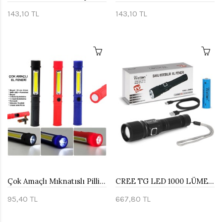
143,10 TL
143,10 TL
Çok Amaçlı Mıknatıslı Pilli EL Feneri Watton Wt-1905
CREE TG LED 1000 LÜMEN GÖSTERGELİ FONKSİYONEL EL FENERİ WATTON WT-732
95,40 TL
667,80 TL