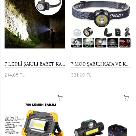
7 LEDLİ ŞARJLI BARET KAFA LAMBASI WATTON WT-701
7 MOD ŞARJLI KAFA VE KAMP LAMBASI WATTON WT-618
214,65 TL
381,60 TL