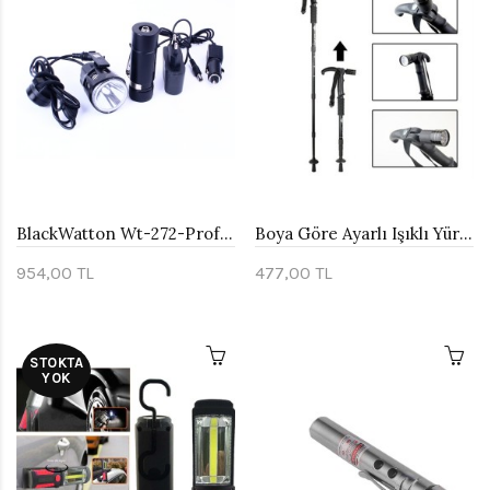
BlackWatton Wt-272-Profesyonel Bisiklet Lambası
Boya Göre Ayarlı Işıklı Yürüyüş Bastonu Watton Wt-002
954,00 TL
477,00 TL
STOKTA
YOK