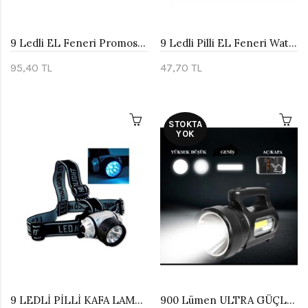
9 Ledli EL Feneri Promosyon Ürünü Watton Wt-032
9 Ledli Pilli EL Feneri Watton Wt-036
95,40 TL
47,70 TL
STOKTA
YOK
9 LEDLİ PİLLİ KAFA LAMBASI WATTON WT-042
900 Lümen ULTRA GÜÇLÜ EL FENERİ WATTON WT-613