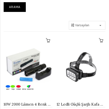
10W 2000 Lümen 4 Renk Güçlü EL Feneri Watton Wt-605
12 Ledli Güçlü Şarjlı Kafa Lambası Watton -064/048