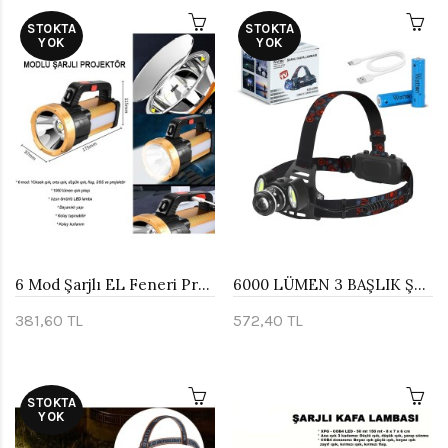
STOKTA
STOKTA
YOK
YOK
6 Mod Şarjlı EL Feneri Projektör Tipi Watton Wt-615
6000 LÜMEN 3 BAŞLIK ŞARJLI KAFA LAMBASI WATTON WT-630
381,60 TL
572,40 TL
STOKTA
YOK