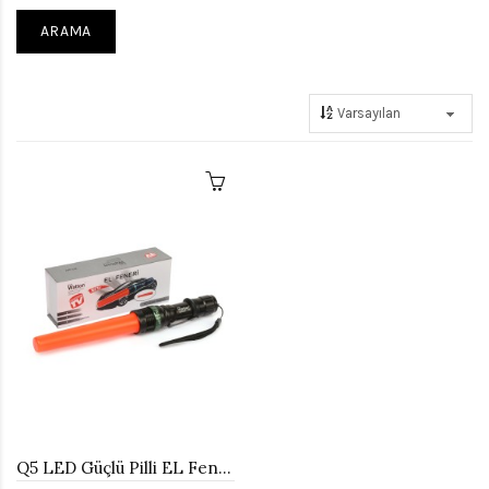
Q5 LED Güçlü Pilli EL Feneri Watton Wt-267